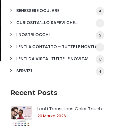
BENESSERE OCULARE
4
CURIOSITA’…LO SAPEVI CHE…
1
I NOSTRI OCCHI
2
LENTI A CONTATTO – TUTTE LE NOVITA'
1
LENTI DA VISTA…TUTTE LE NOVITA’…
17
SERVIZI
4
Recent Posts
Lenti Transitions Color Touch
20 Marzo 2026