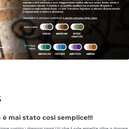
s
è mai stato cosi semplice!!!
one contro i dannosi raggi UV che il sole emette oltre a donare