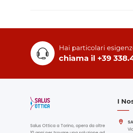
Hai particolari esigenz
chiama il +39 338.
I No
SA
Salus Ottica a Torino, opera da oltre
Vi
10 anni per trovare una soluzione ad