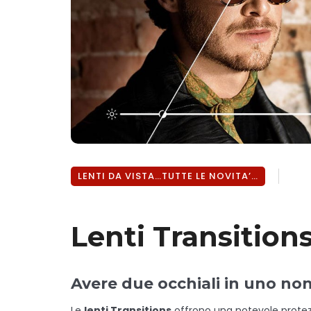
LENTI DA VISTA…TUTTE LE NOVITA’…
Lenti Transition
Avere due occhiali in uno non 
Le
lenti Transitions
offrono una notevole protezi