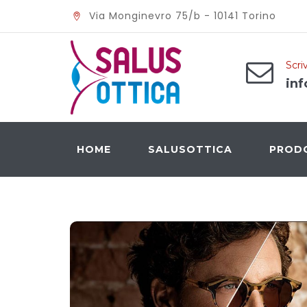
Via Monginevro 75/b - 10141 Torino
Scriv
inf
HOME
SALUSOTTICA
PROD