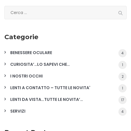
Ricerca
per:
Categorie
BENESSERE OCULARE
4
CURIOSITA’…LO SAPEVI CHE…
1
I NOSTRI OCCHI
2
LENTI A CONTATTO – TUTTE LE NOVITA'
1
LENTI DA VISTA…TUTTE LE NOVITA’…
17
SERVIZI
4