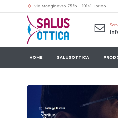
Via Monginevro 75/b - 10141 Torino
Scriv
inf
HOME
SALUSOTTICA
PROD