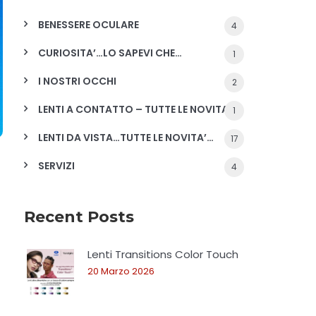
BENESSERE OCULARE
4
CURIOSITA’…LO SAPEVI CHE…
1
I NOSTRI OCCHI
2
LENTI A CONTATTO – TUTTE LE NOVITA'
1
LENTI DA VISTA…TUTTE LE NOVITA’…
17
SERVIZI
4
Recent Posts
Lenti Transitions Color Touch
20 Marzo 2026