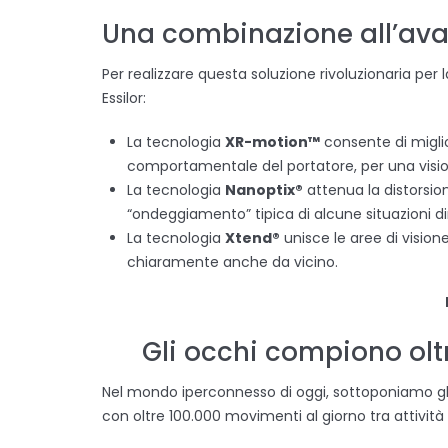
Una combinazione all’av
Per realizzare questa soluzione rivoluzionaria pe
Essilor:
La tecnologia
XR-motion™
consente di miglio
comportamentale del portatore, per una visione
La tecnologia
Nanoptix®
attenua la distorsion
“ondeggiamento” tipica di alcune situazioni d
La tecnologia
Xtend®
unisce le aree di vision
chiaramente anche da vicino.
Gli occhi compiono olt
Nel mondo iperconnesso di oggi, sottoponiamo gli o
con oltre 100.000 movimenti al giorno tra attivit