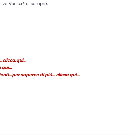
sive Varilux® di sempre.
a…clicca.qui…
a qui…
lienti…per saperne di più… clicca qui…