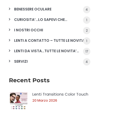
BENESSERE OCULARE
4
CURIOSITA’…LO SAPEVI CHE…
1
I NOSTRI OCCHI
2
LENTI A CONTATTO – TUTTE LE NOVITA'
1
LENTI DA VISTA…TUTTE LE NOVITA’…
17
SERVIZI
4
Recent Posts
Lenti Transitions Color Touch
20 Marzo 2026